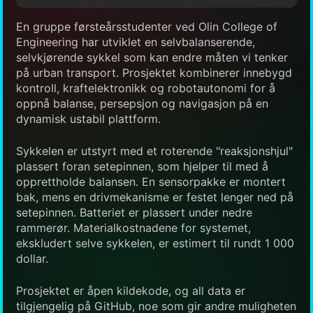
En gruppe førsteårsstudenter ved Olin College of
Engineering har utviklet en selvbalanserende,
selvkjørende sykkel som kan endre måten vi tenker
på urban transport. Prosjektet kombinerer innebygd
kontroll, kraftelektronikk og robotautonomi for å
oppnå balanse, persepsjon og navigasjon på en
dynamisk ustabil plattform.
Sykkelen er utstyrt med et roterende "reaksjonshjul"
plassert foran setepinnen, som hjelper til med å
opprettholde balansen. En sensorpakke er montert
bak, mens en drivmekanisme er festet lenger ned på
setepinnen. Batteriet er plassert under nedre
rammerør. Materialkostnadene for systemet,
ekskludert selve sykkelen, er estimert til rundt 1 000
dollar.
Prosjektet er åpen kildekode, og all data er
tilgjengelig på GitHub, noe som gir andre muligheten