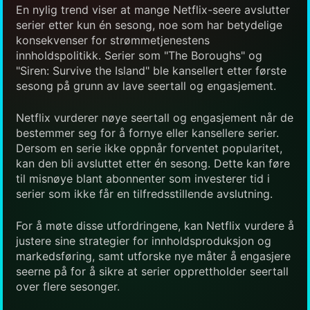
En nylig trend viser at mange Netflix-seere avslutter
serier etter kun én sesong, noe som har betydelige
konsekvenser for strømmetjenestens
innholdspolitikk. Serier som "The Boroughs" og
"Siren: Survive the Island" ble kansellert etter første
sesong på grunn av lave seertall og engasjement.
Netflix vurderer nøye seertall og engasjement når de
bestemmer seg for å fornye eller kansellere serier.
Dersom en serie ikke oppnår forventet popularitet,
kan den bli avsluttet etter én sesong. Dette kan føre
til misnøye blant abonnenter som investerer tid i
serier som ikke får en tilfredsstillende avslutning.
For å møte disse utfordringene, kan Netflix vurdere å
justere sine strategier for innholdsproduksjon og
markedsføring, samt utforske nye måter å engasjere
seerne på for å sikre at serier opprettholder seertall
over flere sesonger.