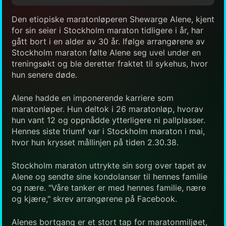
Den etiopiske maratonløperen Shewarge Alene, kjent
for sin seier i Stockholm maraton tidligere i år, har
gått bort i en alder av 30 år. Ifølge arrangørene av
Stockholm maraton følte Alene seg uvel under en
treningsøkt og ble deretter fraktet til sykehus, hvor
hun senere døde.
Alene hadde en imponerende karriere som
maratonløper. Hun deltok i 26 maratonløp, hvorav
hun vant 12 og oppnådde ytterligere ni pallplasser.
Hennes siste triumf var i Stockholm maraton i mai,
hvor hun krysset mållinjen på tiden 2.30.38.
Stockholm maraton uttrykte sin sorg over tapet av
Alene og sendte sine kondolanser til hennes familie
og nære. "Våre tanker er med hennes familie, nære
og kjære," skrev arrangørene på Facebook.
Alenes bortgang er et stort tap for maratonmiljøet,