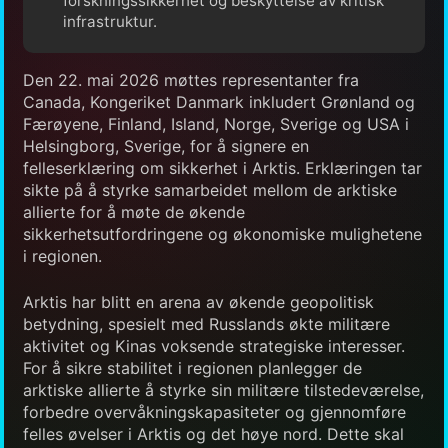
forskningssikkerhet og beskyttelse av kritisk
infrastruktur.
Den 22. mai 2026 møttes representanter fra
Canada, Kongeriket Danmark inkludert Grønland og
Færøyene, Finland, Island, Norge, Sverige og USA i
Helsingborg, Sverige, for å signere en
felleserklæring om sikkerhet i Arktis. Erklæringen tar
sikte på å styrke samarbeidet mellom de arktiske
allierte for å møte de økende
sikkerhetsutfordringene og økonomiske mulighetene
i regionen.
Arktis har blitt en arena av økende geopolitisk
betydning, spesielt med Russlands økte militære
aktivitet og Kinas voksende strategiske interesser.
For å sikre stabilitet i regionen planlegger de
arktiske allierte å styrke sin militære tilstedeværelse,
forbedre overvåkningskapasiteter og gjennomføre
felles øvelser i Arktis og det høye nord. Dette skal