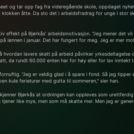
et og tar opp fag fra videregående skole, oppdaget nyhet
 klokken åtte. Da sto det i arbeidsfradrag for unge i stor sk
tiv effekt på Bjørkås' arbeidsmotivasjon. "Jeg mener det vi
 lønnen i januar. Det har fungert for meg. Jeg er mer motiv
å hvordan lavere skatt på arbeid påvirker yrkesdeltagelse og
t, da rundt 60.000 enten har for høy eller for lav inntekt ti
nuftig. "Jeg er veldig glad i å spare i fond. Så jeg tipper e
en kule ferieturer med gutta til sommeren," sier han.
jenner Bjørkås at ordningen kan oppleves som urettferdig fo
 tjener like mye, men som må skatte mer. Men jeg er genere