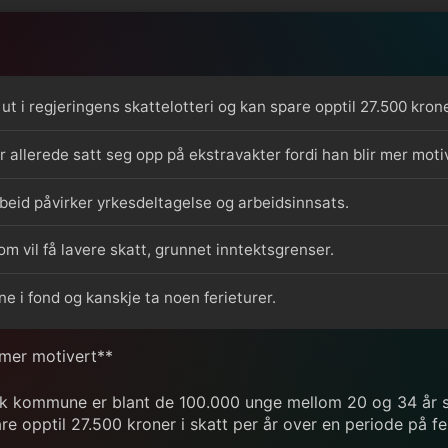
t i regjeringens skattelotteri og kan spare opptil 27.500 kroner
r allerede satt seg opp på ekstravakter fordi han blir mer moti
rbeid påvirker yrkesdeltagelse og arbeidsinnsats.
om vil få lavere skatt, grunnet inntektsgrenser.
e i fond og kanskje ta noen ferieturer.
r mer motivert**
kk kommune er blant de 100.000 unge mellom 20 og 34 år som
are opptil 27.500 kroner i skatt per år over en periode på fe