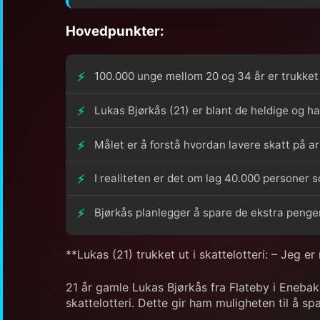
Hovedpunkter:
100.000 unge mellom 20 og 34 år er trukket u
Lukas Bjørkås (21) er blant de heldige og ha
Målet er å forstå hvordan lavere skatt på a
I realiteten er det om lag 40.000 personer s
Bjørkås planlegger å spare de ekstra pengen
**Lukas (21) trukket ut i skattelotteri: – Jeg e
21 år gamle Lukas Bjørkås fra Flateby i Eneba
skattelotteri. Dette gir ham muligheten til å sp