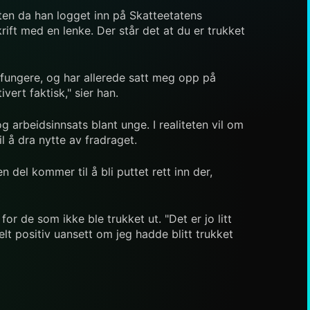
en da han logget inn på Skatteetatens
rift med en lenke. Der står det at du er trukket
l fungere, og har allerede satt meg opp på
ert faktisk," sier han.
 arbeidsinnsats blant unge. I realiteten vil om
l å dra nytte av fradraget.
n del kommer til å bli puttet rett inn der,
r de som ikke ble trukket ut. "Det er jo litt
lt positiv uansett om jeg hadde blitt trukket