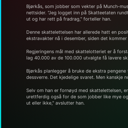
Bjørkås, som jobber som vekter på Munch-muse
nettsider. "Jeg logget inn på Skatteetaten rundt
ut og har rett på fradrag," forteller han.
Denne skattelettelsen har allerede hatt en posi
ekstravakter nå i desember, siden det kommer på
Regjeringens mål med skattelotteriet er å forst
lag 40.000 av de 100.000 utvalgte få lavere skat
Bjørkås planlegger å bruke de ekstra pengene for
dessverre. Det kjedelige svaret. Men kanskje no
Selv om han er fornøyd med skattelettelsen, erk
urettferdig også for de som jobber like mye og
ut eller ikke," avslutter han.