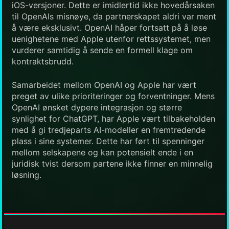
iOS-versjoner. Dette er imidlertid ikke hovedårsaken
til OpenAIs misnøye, da partnerskapet aldri var ment
å være eksklusivt. OpenAI håper fortsatt på å løse
uenighetene med Apple utenfor rettssystemet, men
vurderer samtidig å sende en formell klage om
kontraktsbrudd.
Samarbeidet mellom OpenAI og Apple har vært
preget av ulike prioriteringer og forventninger. Mens
OpenAI ønsket dypere integrasjon og større
synlighet for ChatGPT, har Apple vært tilbakeholden
med å gi tredjeparts AI-modeller en fremtredende
plass i sine systemer. Dette har ført til spenninger
mellom selskapene og kan potensielt ende i en
juridisk tvist dersom partene ikke finner en minnelig
løsning.