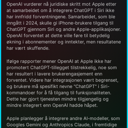
OpenAI vurderer nå juridiske skritt mot Apple etter
at samarbeidet om å integrere ChatGPT i Siri ikke
har innfridd forventningene. Samarbeidet, som ble
inngått i 2024, skulle gi iPhone-brukere tilgang til
ChatGPT gjennom Siri og andre Apple-applikasjoner.
OpenAI forventet at dette ville føre til betydelig
økning i abonnementer og inntekter, men resultatene
har vært skuffende.
Ifølge rapporter mener OpenAI at Apple ikke har
promotert ChatGPT-tillegget tilstrekkelig, noe som
har resultert i lavere brukerengasjement enn
forventet. Videre har integrasjonen vært begrenset,
og brukere må spesifikt nevne "ChatGPT" i Siri-
kommandoer for å få tilgang til funksjonaliteten.
Dette har gjort tjenesten mindre tilgjengelig og
mindre integrert enn OpenAI hadde håpet.
Apple planlegger å integrere andre AI-modeller, som
Googles Gemini og Anthropics Claude, i fremtidige