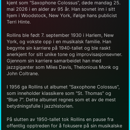
kjent som "Saxophone Colossus", døde mandag 25.
mai 2026 i en alder av 95 år. Han sovnet inn i sitt
hjem i Woodstock, New York, ifølge hans publicist
Terri Hinte.
Rollins ble født 7. september 1930 i Harlem, New
York, og vokste opp i en musikalsk familie. Han
begynte sin karriere på 1940-tallet og ble raskt
anerkjent for sitt unike tone og improvisasjonsevner.
Gjennom sin karriere samarbeidet han med
jazzgiganter som Miles Davis, Thelonious Monk og
John Coltrane.
I 1956 ga Rollins ut albumet "Saxophone Colossus",
som inneholder klassikere som "St. Thomas" og
"Blue 7". Dette albumet regnes som et av de mest
betydningsfulle i jazzhistorien.
På slutten av 1950-tallet tok Rollins en pause fra
offentlig opptreden for å fokusere på sin musikalske