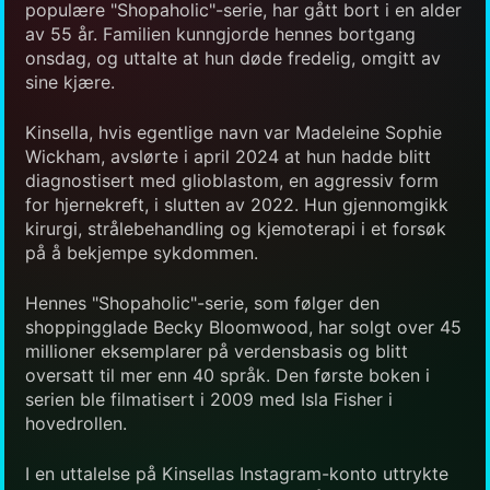
populære "Shopaholic"-serie, har gått bort i en alder
av 55 år. Familien kunngjorde hennes bortgang
onsdag, og uttalte at hun døde fredelig, omgitt av
sine kjære.
Kinsella, hvis egentlige navn var Madeleine Sophie
Wickham, avslørte i april 2024 at hun hadde blitt
diagnostisert med glioblastom, en aggressiv form
for hjernekreft, i slutten av 2022. Hun gjennomgikk
kirurgi, strålebehandling og kjemoterapi i et forsøk
på å bekjempe sykdommen.
Hennes "Shopaholic"-serie, som følger den
shoppingglade Becky Bloomwood, har solgt over 45
millioner eksemplarer på verdensbasis og blitt
oversatt til mer enn 40 språk. Den første boken i
serien ble filmatisert i 2009 med Isla Fisher i
hovedrollen.
I en uttalelse på Kinsellas Instagram-konto uttrykte