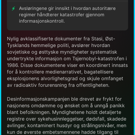
Avsløringene gir innsikt i hvordan autoritære
regimer håndterer katastrofer gjennom
informasjonskontroll.
Nylig avklassifiserte dokumenter fra Stasi, Øst-
Tysklands hemmelige politi, avslører hvordan
sovjetiske og østtyske myndigheter systematisk
undertrykte informasjon om Tsjernobyl-katastrofen i
1986. Disse dokumentene viser en koordinert innsats
for å kontrollere medienarrativet, bagatellisere
eksplosjonens alvorlighetsgrad og skjule omfanget
av radioaktiv forurensning fra offentligheten.
Desinformasjonskampanjen ble drevet av frykt for
nasjonens omdømme og ønsket om å unngå panikk
blant befolkningen. Myndighetene holdt detaljerte
registre over sykehusinnleggelser, dødsfall, skadede
avlinger, kontaminert husdyr og strålingsnivåer, men
kun de øverste embetsmennene hadde tilgang til