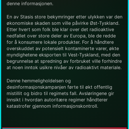
denne informasjonen.
En av Stasis store bekymringer etter ulykken var den
økonomiske skaden som ville påvirke Øst-Tyskland.
Etter hvert som folk ble klar over det radioaktive
nedfallet over store deler av Europa, ble de redde
for å konsumere lokale produkter. For å håndtere
overskuddet av potensielt kontaminerte varer, økte
myndighetene eksporten til Vest-Tyskland, med den
begrunnelse at spredning av forbruket ville forhindre
at noen inntok usikre nivåer av radioaktivt materiale.
Denne hemmeligholdelsen og
desinformasjonskampanjen førte til økt offentlig
mistillit og bidro til regimets fall. Avsløringene gir
innsikt i hvordan autoritære regimer håndterer
katastrofer gjennom informasjonskontroll.