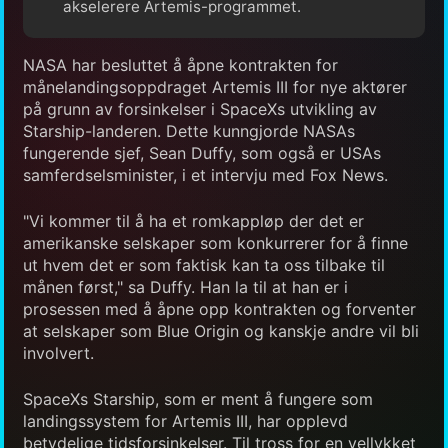
akselerere Artemis-programmet.
NASA har besluttet å åpne kontrakten for
månelandingsoppdraget Artemis III for nye aktører
på grunn av forsinkelser i SpaceXs utvikling av
Starship-landeren. Dette kunngjorde NASAs
fungerende sjef, Sean Duffy, som også er USAs
samferdselsminister, i et intervju med Fox News.
"Vi kommer til å ha et romkappløp der det er
amerikanske selskaper som konkurrerer for å finne
ut hvem det er som faktisk kan ta oss tilbake til
månen først," sa Duffy. Han la til at han er i
prosessen med å åpne opp kontrakten og forventer
at selskaper som Blue Origin og kanskje andre vil bli
involvert.
SpaceXs Starship, som er ment å fungere som
landingssystem for Artemis III, har opplevd
betydelige tidsforsinkelser. Til tross for en vellykket