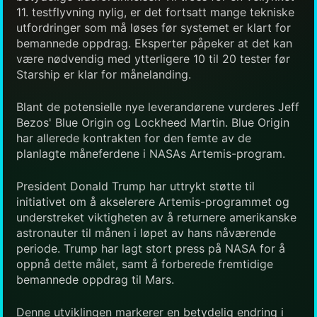
11. testflyvning nylig, er det fortsatt mange tekniske
utfordringer som må løses før systemet er klart for
bemannede oppdrag. Eksperter påpeker at det kan
være nødvendig med ytterligere 10 til 20 tester før
Starship er klar for månelanding.
Blant de potensielle nye leverandørene vurderes Jeff
Bezos' Blue Origin og Lockheed Martin. Blue Origin
har allerede kontrakten for den femte av de
planlagte måneferdene i NASAs Artemis-program.
President Donald Trump har uttrykt støtte til
initiativet om å akselerere Artemis-programmet og
understreket viktigheten av å returnere amerikanske
astronauter til månen i løpet av hans nåværende
periode. Trump har lagt stort press på NASA for å
oppnå dette målet, samt å forberede fremtidige
bemannede oppdrag til Mars.
Denne utviklingen markerer en betydelig endring i