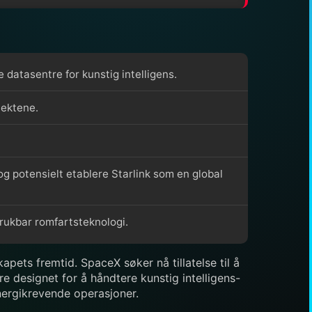
e datasentre for kunstig intelligens.
jektene.
 og potensielt etablere Starlink som en global
brukbar romfartsteknologi.
pets fremtid. SpaceX søker nå tillatelse til å
tre designet for å håndtere kunstig intelligens-
energikrevende operasjoner.