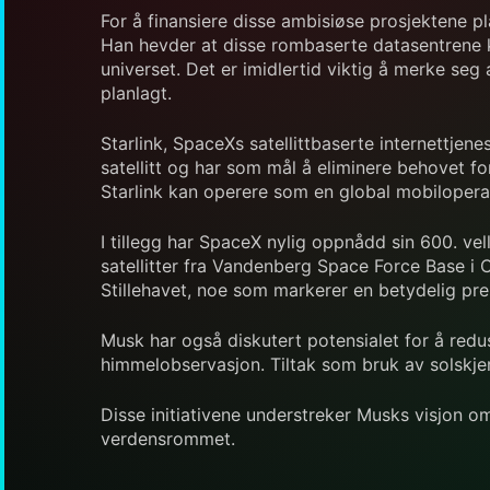
For å finansiere disse ambisiøse prosjektene pl
Han hevder at disse rombaserte datasentrene ka
universet. Det er imidlertid viktig å merke seg
planlagt.
Starlink, SpaceXs satellittbaserte internettjene
satellitt og har som mål å eliminere behovet for
Starlink kan operere som en global mobiloperat
I tillegg har SpaceX nylig oppnådd sin 600. ve
satellitter fra Vandenberg Space Force Base i C
Stillehavet, noe som markerer en betydelig pre
Musk har også diskutert potensialet for å redus
himmelobservasjon. Tiltak som bruk av solskjer
Disse initiativene understreker Musks visjon o
verdensrommet.