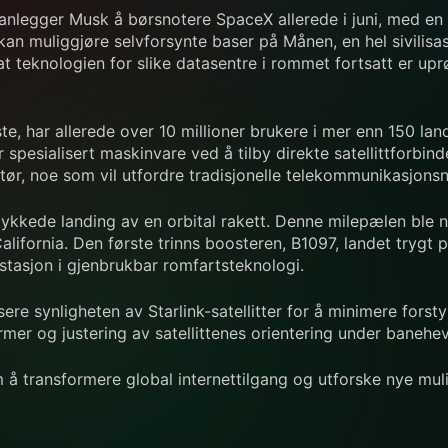
anlegger Musk å børsnotere SpaceX allerede i juni, med en fo
n muliggjøre selvforsynte baser på Månen, en hel sivilisasj
 at teknologien for slike datasentre i rommet fortsatt er up
ste, har allerede over 10 millioner brukere i mer enn 150 lan
 spesialisert maskinvare ved å tilby direkte satellittforbind
ør, noe som vil utfordre tradisjonelle telekommunikasjonsn
llykkede landing av en orbital rakett. Denne milepælen ble 
alifornia. Den første trinns boosteren, B1097, landet trygt p
stasjon i gjenbrukbar romfartsteknologi.
ere synligheten av Starlink-satellitter for å minimere forsty
mer og justering av satellittenes orientering under banehevi
m å transformere global internettilgang og utforske nye mul