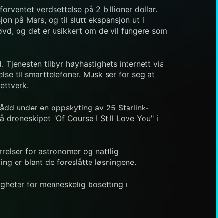
rventet verdsettelse på 2 billioner dollar.
on på Mars, og til slutt ekspansjon ut i
røvd, og det er usikkert om de vil fungere som
d. Tjenesten tilbyr høyhastighets internett via
else til smarttelefoner. Musk ser for seg at
ettverk.
nådd under en oppskyting av 25 Starlink-
å droneskipet "Of Course I Still Love You" i
rrelser for astronomer og nattlig
ng er blant de foreslåtte løsningene.
igheter for menneskelig bosetting i