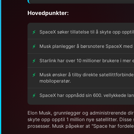
Hovedpunkter:
SpaceX søker tillatelse til å skyte opp oppti
Musk planlegger å børsnotere SpaceX med en 
Starlink har over 10 millioner brukere i mer e
Musk ønsker å tilby direkte satellittforbind
mobiloperatør.
SpaceX har oppnådd sin 600. vellykkede land
Elon Musk, grunnlegger og administrerende direk
skyte opp opptil 1 million nye satellitter. Diss
prosesser. Musk påpeker at "Space har fordelen 