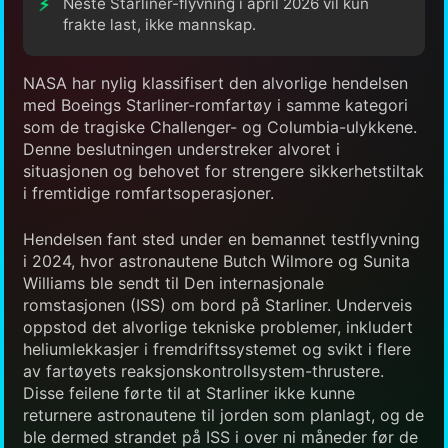
Neste Starliner-flyvning i april 2026 vil kun
frakte last, ikke mannskap.
NASA har nylig klassifisert den alvorlige hendelsen
med Boeings Starliner-romfartøy i samme kategori
som de tragiske Challenger- og Columbia-ulykkene.
Denne beslutningen understreker alvoret i
situasjonen og behovet for strengere sikkerhetstiltak
i fremtidige romfartsoperasjoner.
Hendelsen fant sted under en bemannet testflyvning
i 2024, hvor astronautene Butch Wilmore og Sunita
Williams ble sendt til Den internasjonale
romstasjonen (ISS) om bord på Starliner. Underveis
oppstod det alvorlige tekniske problemer, inkludert
heliumlekkasjer i fremdriftssystemet og svikt i flere
av fartøyets reaksjonskontrollsystem-thrustere.
Disse feilene førte til at Starliner ikke kunne
returnere astronautene til jorden som planlagt, og de
ble dermed strandet på ISS i over ni måneder før de