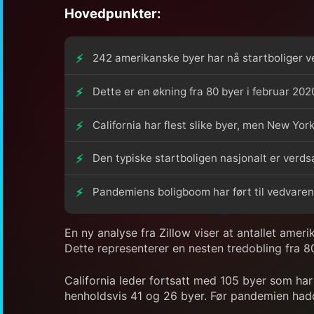
Hovedpunkter:
242 amerikanske byer har nå startboliger verd
Dette er en økning fra 80 byer i februar 202
California har flest slike byer, men New Yo
Den typiske startboligen nasjonalt er verdsa
Pandemiens boligboom har ført til vedvarend
En ny analyse fra Zillow viser at antallet ameri
Dette representerer en nesten tredobling fra 8
California leder fortsatt med 105 byer som ha
henholdsvis 41 og 26 byer. Før pandemien had