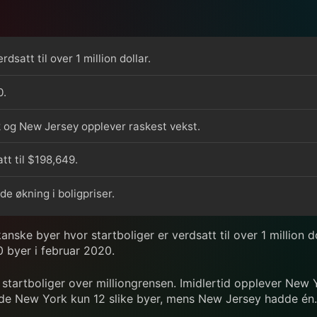
satt til over 1 million dollar.
0.
rk og New Jersey opplever raskest vekst.
tt til $198,649.
e økning i boligpriser.
kanske byer hvor startboliger er verdsatt til over 1 million
0 byer i februar 2020.
r startboliger over milliongrensen. Imidlertid opplever Ne
de New York kun 12 slike byer, mens New Jersey hadde én.