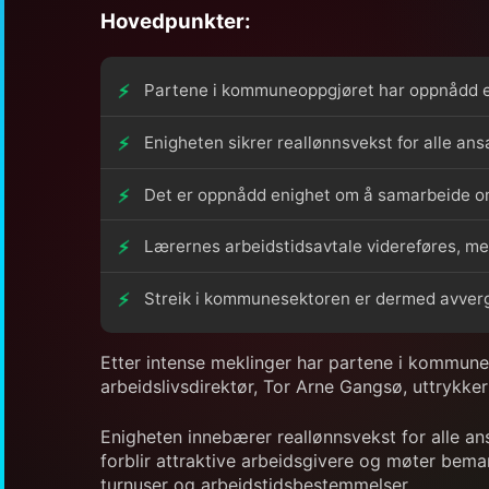
Hovedpunkter:
Partene i kommuneoppgjøret har oppnådd en
Enigheten sikrer reallønnsvekst for alle an
Det er oppnådd enighet om å samarbeide om
Lærernes arbeidstidsavtale videreføres, me
Streik i kommunesektoren er dermed avverg
Etter intense meklinger har partene i kommune
arbeidslivsdirektør, Tor Arne Gangsø, uttrykker
Enigheten innebærer reallønnsvekst for alle an
forblir attraktive arbeidsgivere og møter bema
turnuser og arbeidstidsbestemmelser.