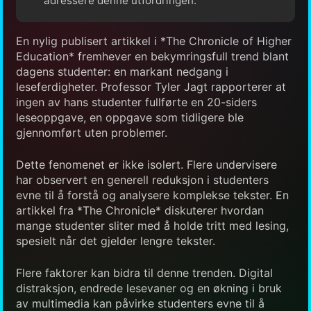
adressere denne utfordringen.
En nylig publisert artikkel i *The Chronicle of Higher
Education* fremhever en bekymringsfull trend blant
dagens studenter: en markant nedgang i
leseferdigheter. Professor Tyler Jagt rapporterer at
ingen av hans studenter fullførte en 20-siders
leseoppgave, en oppgave som tidligere ble
gjennomført uten problemer.
Dette fenomenet er ikke isolert. Flere undervisere
har observert en generell reduksjon i studenters
evne til å forstå og analysere komplekse tekster. En
artikkel fra *The Chronicle* diskuterer hvordan
mange studenter sliter med å holde tritt med lesing,
spesielt når det gjelder lengre tekster.
Flere faktorer kan bidra til denne trenden. Digital
distraksjon, endrede lesevaner og en økning i bruk
av multimedia kan påvirke studenters evne til å