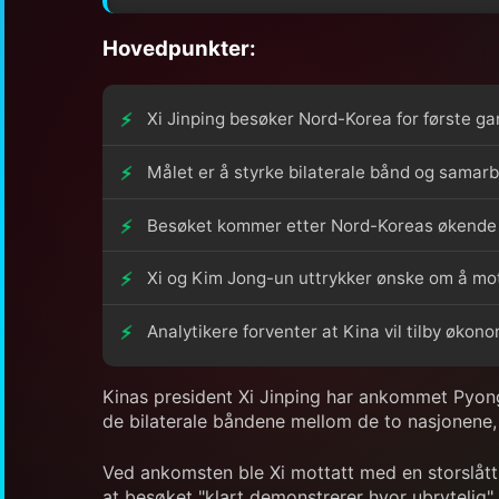
Hovedpunkter:
Xi Jinping besøker Nord-Korea for første ga
Målet er å styrke bilaterale bånd og samarb
Besøket kommer etter Nord-Koreas økende
Xi og Kim Jong-un uttrykker ønske om å mots
Analytikere forventer at Kina vil tilby øko
Kinas president Xi Jinping har ankommet Pyong
de bilaterale båndene mellom de to nasjonene, 
Ved ankomsten ble Xi mottatt med en storslått
at besøket "klart demonstrerer hvor ubrytelig"