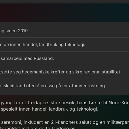
ng siden 2019.
eide innen handel, landbruk og teknologi.
 samarbeid med Russland.
ette seg hegemoniske krefter og sikre regional stabilitet.
nomisk bistand uten å presse på for atomnedrustning.
yang for et to-dagers statsbesøk, hans første til Nord-Ko
spesielt innen handel, landbruk og teknologi.
 seremoni, inkludert en 21-kanoners salutt og en militærpa
 forholdet mellom de to landene er.