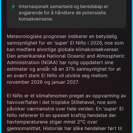
Internasjonalt samarbeid og beredskap er
avgjørende for å håndtere de potensielle
konsekvensene.
Meteorologiske prognoser indikerer en betydelig
sannsynlighet for en 'super' El Niño i 2026, noe som
kan medføre alvorlige globale klimakonsekvenser.
Den amerikanske National Oceanic and Atmospheric
Administration (NOAA) har nylig oppdatert sine
estimater og anslår nå en 37% sannsynlighet for at
en svært sterk El Niño vil utvikle seg mellom
november 2026 og januar 2027.
El Niño er et klimafenomen preget av oppvarming av
havoverflaten i det tropiske Stillehavet, noe som
påvirker værmønstre over hele verden. En 'super' El
Niño refererer til en spesielt kraftig hendelse der
havtemperaturene stiger minst 2°C over
gjennomsnittet. Historisk har slike hendelser ført til