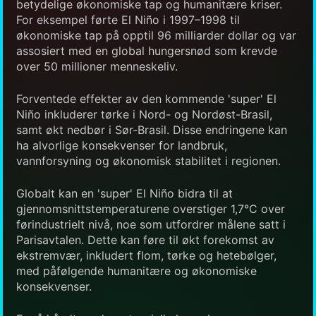
betydelige økonomiske tap og humanitære kriser.
For eksempel førte El Niño i 1997–1998 til
økonomiske tap på opptil 96 milliarder dollar og var
assosiert med en global hungersnød som krevde
over 50 millioner menneskeliv.
Forventede effekter av den kommende 'super' El
Niño inkluderer tørke i Nord- og Nordøst-Brasil,
samt økt nedbør i Sør-Brasil. Disse endringene kan
ha alvorlige konsekvenser for landbruk,
vannforsyning og økonomisk stabilitet i regionen.
Globalt kan en 'super' El Niño bidra til at
gjennomsnittstemperaturene overstiger 1,7°C over
førindustrielt nivå, noe som utfordrer målene satt i
Parisavtalen. Dette kan føre til økt forekomst av
ekstremvær, inkludert flom, tørke og hetebølger,
med påfølgende humanitære og økonomiske
konsekvenser.