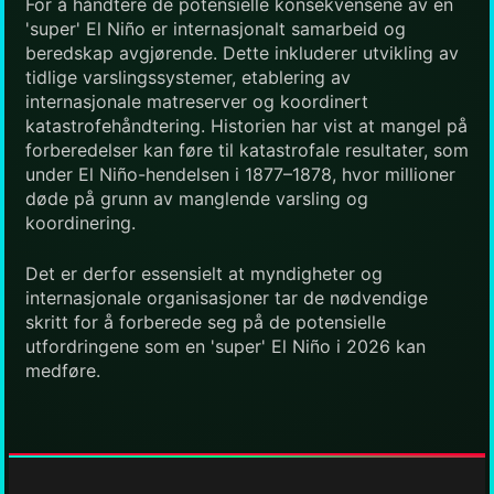
For å håndtere de potensielle konsekvensene av en
'super' El Niño er internasjonalt samarbeid og
beredskap avgjørende. Dette inkluderer utvikling av
tidlige varslingssystemer, etablering av
internasjonale matreserver og koordinert
katastrofehåndtering. Historien har vist at mangel på
forberedelser kan føre til katastrofale resultater, som
under El Niño-hendelsen i 1877–1878, hvor millioner
døde på grunn av manglende varsling og
koordinering.
Det er derfor essensielt at myndigheter og
internasjonale organisasjoner tar de nødvendige
skritt for å forberede seg på de potensielle
utfordringene som en 'super' El Niño i 2026 kan
medføre.