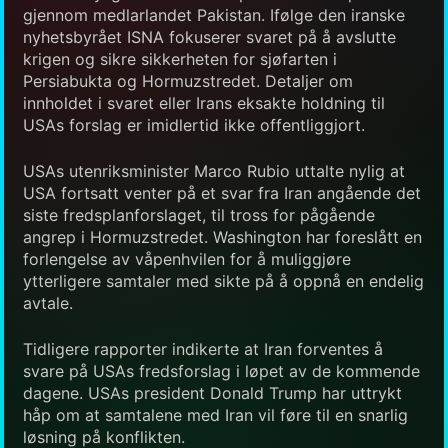
gjennom medlarlandet Pakistan. Ifølge den iranske
nyhetsbyrået ISNA fokuserer svaret på å avslutte
krigen og sikre sikkerheten for sjøfarten i
Persiabukta og Hormuzstredet. Detaljer om
innholdet i svaret eller Irans eksakte holdning til
USAs forslag er imidlertid ikke offentliggjort.
USAs utenriksminister Marco Rubio uttalte nylig at
USA fortsatt venter på et svar fra Iran angående det
siste fredsplanforslaget, til tross for pågående
angrep i Hormuzstredet. Washington har foreslått en
forlengelse av våpenhvilen for å muliggjøre
ytterligere samtaler med sikte på å oppnå en endelig
avtale.
Tidligere rapporter indikerte at Iran forventes å
svare på USAs fredsforslag i løpet av de kommende
dagene. USAs president Donald Trump har uttrykt
håp om at samtalene med Iran vil føre til en snarlig
løsning på konflikten.