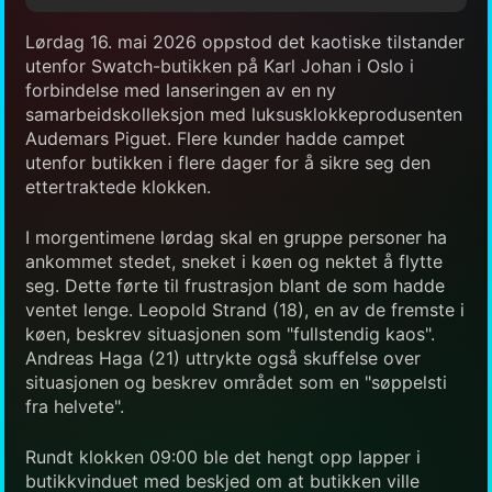
Lørdag 16. mai 2026 oppstod det kaotiske tilstander
utenfor Swatch-butikken på Karl Johan i Oslo i
forbindelse med lanseringen av en ny
samarbeidskolleksjon med luksusklokkeprodusenten
Audemars Piguet. Flere kunder hadde campet
utenfor butikken i flere dager for å sikre seg den
ettertraktede klokken.
I morgentimene lørdag skal en gruppe personer ha
ankommet stedet, sneket i køen og nektet å flytte
seg. Dette førte til frustrasjon blant de som hadde
ventet lenge. Leopold Strand (18), en av de fremste i
køen, beskrev situasjonen som "fullstendig kaos".
Andreas Haga (21) uttrykte også skuffelse over
situasjonen og beskrev området som en "søppelsti
fra helvete".
Rundt klokken 09:00 ble det hengt opp lapper i
butikkvinduet med beskjed om at butikken ville