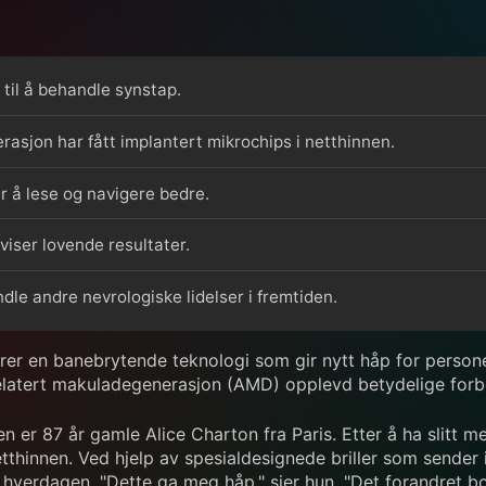
til å behandle synstap.
asjon har fått implantert mikrochips i netthinnen.
r å lese og navigere bedre.
viser lovende resultater.
dle andre nevrologiske lidelser i fremtiden.
rer en banebrytende teknologi som gir nytt håp for person
relatert makuladegenerasjon (AMD) opplevd betydelige forbe
r 87 år gamle Alice Charton fra Paris. Etter å ha slitt med
innen. Ved hjelp av spesialdesignede briller som sender in
hverdagen. "Dette ga meg håp," sier hun. "Det forandret boks