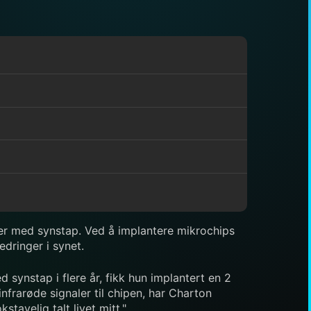
er med synstap. Ved å implantere mikrochips
dringer i synet.
 synstap i flere år, fikk hun implantert en 2
frarøde signaler til chipen, har Charton
tavelig talt livet mitt."