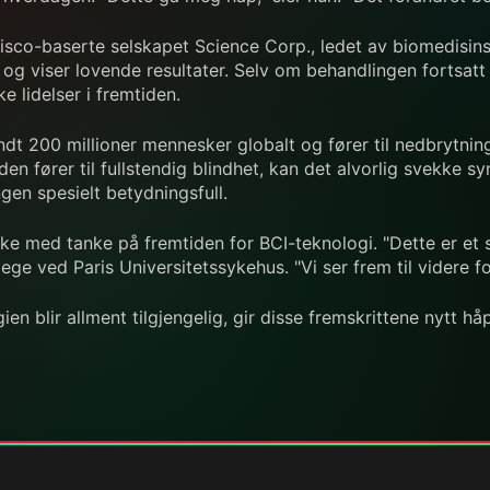
cisco-baserte selskapet Science Corp., ledet av biomedisi
er og viser lovende resultater. Selv om behandlingen fortsatt
e lidelser i fremtiden.
t 200 millioner mennesker globalt og fører til nedbrytning 
en fører til fullstendig blindhet, kan det alvorlig svekke sy
en spesielt betydningsfull.
ke med tanke på fremtiden for BCI-teknologi. "Dette er et s
ge ved Paris Universitetssykehus. "Vi ser frem til videre fo
gien blir allment tilgjengelig, gir disse fremskrittene nytt 