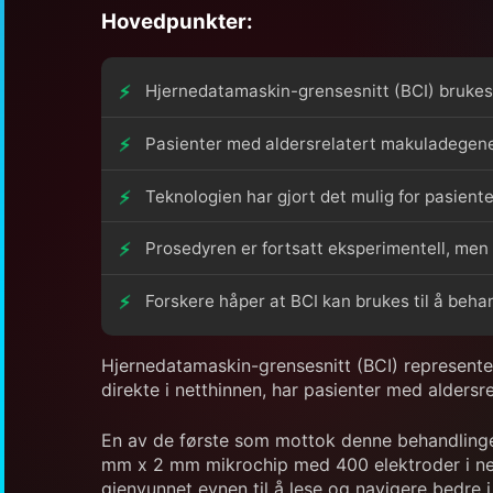
Hovedpunkter:
Hjernedatamaskin-grensesnitt (BCI) brukes 
Pasienter med aldersrelatert makuladegener
Teknologien har gjort det mulig for pasiente
Prosedyren er fortsatt eksperimentell, men 
Forskere håper at BCI kan brukes til å behan
Hjernedatamaskin-grensesnitt (BCI) represente
direkte i netthinnen, har pasienter med alders
En av de første som mottok denne behandlingen e
mm x 2 mm mikrochip med 400 elektroder i netth
gjenvunnet evnen til å lese og navigere bedre i 