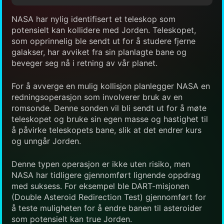
NASA har nylig identifisert et teleskop som
potensielt kan kollidere med Jorden. Teleskopet,
som opprinnelig ble sendt ut for å studere fjerne
galakser, har avviket fra sin planlagte bane og
beveger seg nå i retning av vår planet.
For å avverge en mulig kollisjon planlegger NASA en
redningsoperasjon som involverer bruk av en
romsonde. Denne sonden vil bli sendt ut for å møte
teleskopet og bruke sin egen masse og hastighet til
å påvirke teleskopets bane, slik at det endrer kurs
og unngår Jorden.
Denne typen operasjon er ikke uten risiko, men
NASA har tidligere gjennomført lignende oppdrag
med suksess. For eksempel ble DART-misjonen
(Double Asteroid Redirection Test) gjennomført for
å teste muligheten for å endre banen til asteroider
som potensielt kan true Jorden.