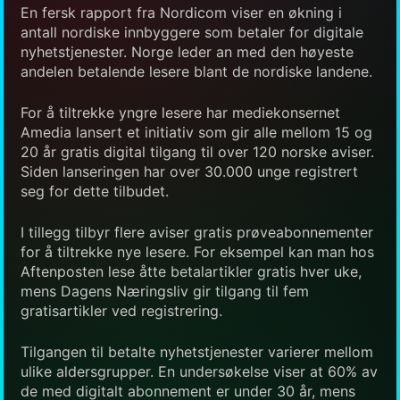
En fersk rapport fra Nordicom viser en økning i
antall nordiske innbyggere som betaler for digitale
nyhetstjenester. Norge leder an med den høyeste
andelen betalende lesere blant de nordiske landene.
For å tiltrekke yngre lesere har mediekonsernet
Amedia lansert et initiativ som gir alle mellom 15 og
20 år gratis digital tilgang til over 120 norske aviser.
Siden lanseringen har over 30.000 unge registrert
seg for dette tilbudet.
I tillegg tilbyr flere aviser gratis prøveabonnementer
for å tiltrekke nye lesere. For eksempel kan man hos
Aftenposten lese åtte betalartikler gratis hver uke,
mens Dagens Næringsliv gir tilgang til fem
gratisartikler ved registrering.
Tilgangen til betalte nyhetstjenester varierer mellom
ulike aldersgrupper. En undersøkelse viser at 60% av
de med digitalt abonnement er under 30 år, mens