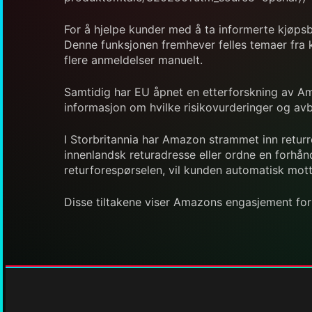
For å hjelpe kunder med å ta informerte kjøps
Denne funksjonen fremhever felles temaer fra 
flere anmeldelser manuelt.
Samtidig har EU åpnet en etterforskning av A
informasjon om hvilke risikovurderinger og avbø
I Storbritannia har Amazon strammet inn returr
innenlandsk returadresse eller ordne en forhånd
returforespørselen, vil kunden automatisk motta
Disse tiltakene viser Amazons engasjement for