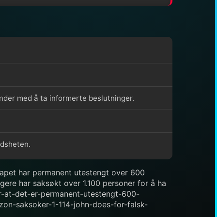
der med å ta informerte beslutninger.
edsheten.
skapet har permanent utestengt over 600
gere har saksøkt over 1.100 personer for å ha
er-at-det-er-permanent-utestengt-600-
azon-saksoker-1-114-john-does-for-falsk-