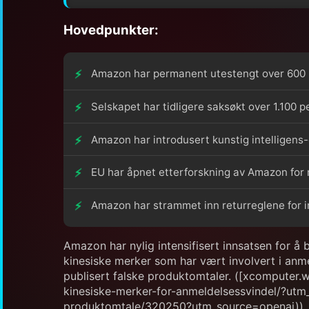
Hovedpunkter:
Amazon har permanent utestengt over 600 k
Selskapet har tidligere saksøkt over 1.100 p
Amazon har introdusert kunstig intelligens
EU har åpnet etterforskning av Amazon for m
Amazon har strammet inn returreglene for in
Amazon har nylig intensifisert innsatsen for 
kinesiske merker som har vært involvert i anme
publisert falske produktomtaler. ([xcomputer
kinesiske-merker-for-anmeldelsessvindel/?utm_
produktomtale/320250?utm_source=openai))