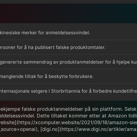
inesiske merker for anmeldelsessvindel.
ersoner for å ha publisert falske produktomtaler.
-genererte sammendrag av produktanmeldelser for å hjelpe kun
anglende tiltak for å beskytte forbrukere.
ternasjonale selgere i Storbritannia for å forbedre kundetilfr
å bekjempe falske produktanmeldelser på sin plattform. Sel
ldelsessvindel. Dette tiltaket kommer etter at Amazon tidli
.website](https://xcomputer.website/2021/09/18/amazon-si
source=openai), [digi.no](https://www.digi.no/artikler/am