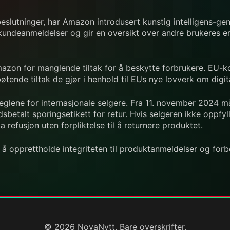
beslutninger, har Amazon introdusert kunstig intelligens-
kundeanmeldelser og gir en oversikt over andre brukeres e
mazon for manglende tiltak for å beskytte forbrukere. EU
tende tiltak de gjør i henhold til EUs nye lovverk om digit
eglene for internasjonale selgere. Fra 11. november 2024 må
sbetalt sporingsetikett for retur. Hvis selgeren ikke oppfyll
 refusjon uten forpliktelse til å returnere produktet.
 å opprettholde integriteten til produktanmeldelser og for
© 2026 NovaNytt. Bare overskrifter.