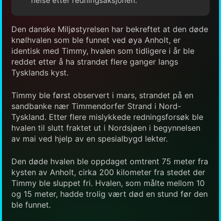
helse etter redningsaksjonen.
Den danske Miljøstyrelsen har bekreftet at den døde
knølhvalen som ble funnet ved øya Anholt, er
identisk med Timmy, hvalen som tidligere i år ble
reddet etter å ha strandet flere ganger langs
Tysklands kyst.
Timmy ble først observert i mars, strandet på en
sandbanke nær Timmendorfer Strand i Nord-
Tyskland. Etter flere mislykkede redningsforsøk ble
hvalen til slutt fraktet ut i Nordsjøen i begynnelsen
av mai ved hjelp av en spesialbygd lekter.
Den døde hvalen ble oppdaget omtrent 75 meter fra
kysten av Anholt, cirka 200 kilometer fra stedet der
Timmy ble sluppet fri. Hvalen, som målte mellom 10
og 15 meter, hadde trolig vært død en stund før den
ble funnet.