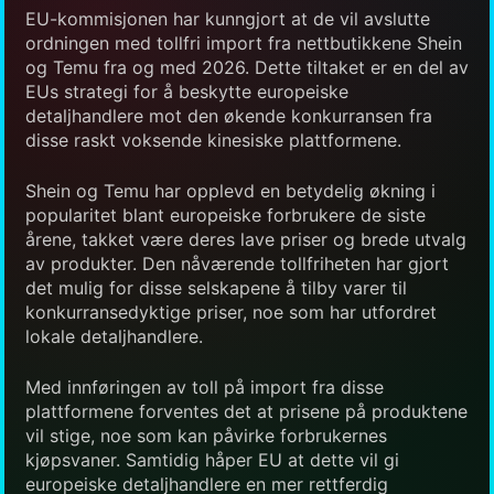
EU-kommisjonen har kunngjort at de vil avslutte
ordningen med tollfri import fra nettbutikkene Shein
og Temu fra og med 2026. Dette tiltaket er en del av
EUs strategi for å beskytte europeiske
detaljhandlere mot den økende konkurransen fra
disse raskt voksende kinesiske plattformene.
Shein og Temu har opplevd en betydelig økning i
popularitet blant europeiske forbrukere de siste
årene, takket være deres lave priser og brede utvalg
av produkter. Den nåværende tollfriheten har gjort
det mulig for disse selskapene å tilby varer til
konkurransedyktige priser, noe som har utfordret
lokale detaljhandlere.
Med innføringen av toll på import fra disse
plattformene forventes det at prisene på produktene
vil stige, noe som kan påvirke forbrukernes
kjøpsvaner. Samtidig håper EU at dette vil gi
europeiske detaljhandlere en mer rettferdig