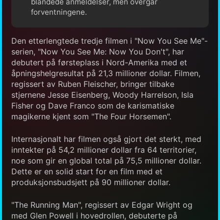
blandede anmeldelser, men overgår
forventningene.
Den etterlengtede tredje filmen i "Now You See Me"-
serien, "Now You See Me: Now You Don't", har
debutert på førsteplass i Nord-Amerika med et
åpningshelgresultat på 21,3 millioner dollar. Filmen,
regissert av Ruben Fleischer, bringer tilbake
stjernene Jesse Eisenberg, Woody Harrelson, Isla
Fisher og Dave Franco som de karismatiske
magikerne kjent som "The Four Horsemen".
Internasjonalt har filmen også gjort det sterkt, med
inntekter på 54,2 millioner dollar fra 64 territorier,
noe som gir en global total på 75,5 millioner dollar.
Dette er en solid start for en film med et
produksjonsbudsjett på 90 millioner dollar.
"The Running Man", regissert av Edgar Wright og
med Glen Powell i hovedrollen, debuterte på