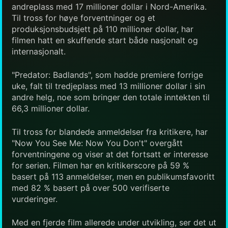
andreplass med 17 millioner dollar i Nord-Amerika.
Til tross for høye forventninger og et
produksjonsbudsjett på 110 millioner dollar, har
filmen hatt en skuffende start både nasjonalt og
internasjonalt.
"Predator: Badlands", som hadde premiere forrige
uke, falt til tredjeplass med 13 millioner dollar i sin
andre helg, noe som bringer den totale inntekten til
66,3 millioner dollar.
Til tross for blandede anmeldelser fra kritikere, har
"Now You See Me: Now You Don't" overgått
forventningene og viser at det fortsatt er interesse
for serien. Filmen har en kritikerscore på 59 %
basert på 113 anmeldelser, men en publikumsfavoritt
med 82 % basert på over 500 verifiserte
vurderinger.
Med en fjerde film allerede under utvikling, ser det ut