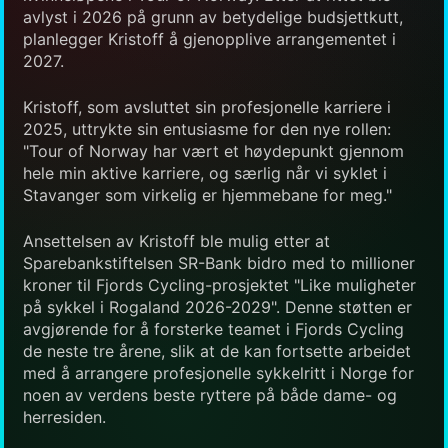
avlyst i 2026 på grunn av betydelige budsjettkutt,
planlegger Kristoff å gjenopplive arrangementet i
2027.
Kristoff, som avsluttet sin profesjonelle karriere i
2025, uttrykte sin entusiasme for den nye rollen:
"Tour of Norway har vært et høydepunkt gjennom
hele min aktive karriere, og særlig når vi syklet i
Stavanger som virkelig er hjemmebane for meg."
Ansettelsen av Kristoff ble mulig etter at
Sparebankstiftelsen SR-Bank bidro med to millioner
kroner til Fjords Cycling-prosjektet "Like muligheter
på sykkel i Rogaland 2026-2029". Denne støtten er
avgjørende for å forsterke teamet i Fjords Cycling
de neste tre årene, slik at de kan fortsette arbeidet
med å arrangere profesjonelle sykkelritt i Norge for
noen av verdens beste ryttere på både dame- og
herresiden.