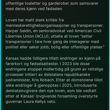
offentlige toaletter og garderober som samsvarer
med deres kjønn ved fødselen.
Loven har møtt sterk kritikk fra
menneskerettighetsorganisasjoner og transpersoner.
Harper Seldin, en senioradvokat ved American Civil
Liberties Union (ACLU), uttalte at loven "setter
transpersoner i fare hver gang de interagerer med
politiet eller søker jobb, bolig eller offentlige ytelser."
Kansas hadde tidligere tillatt endringer av kjønn på
førerkort og fødselsattester. I 2023 ble disse
endringene stoppet midlertidig på grunn av rettslige
prosesser initiert av delstatens republikanske
justisminister, Kris Kobach. Etter at domstolene tillot
slike endringer å gjenopptas i 2025, introduserte
delstatslovgivere den nye loven, som ble vedtatt
etter at Kansas' lovgivende forsamling overstyrte
guvernør Laura Kellys veto.