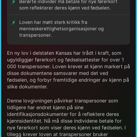
Berørte individer må betale for nye førerkort
som reflekterer deres kjønn ved fødselen.
Loven har møtt sterk kritikk fra
menneskerettighetsorganisasjoner og
transpersoner.
En ny lov i delstaten Kansas har trådt i kraft, som
ugyldiggjør førerkort og fødselsattester for over 1
000 transpersoner. Loven krever at kjønn markert på
disse dokumentene samsvarer med det ved
fødselen, og forbyr fremtidige endringer av kjønn på
slike dokumenter.
Denne lovgivningen påvirker transpersoner som
tidligere har endret kjønn på sine
identifikasjonsdokumenter for å reflektere deres
kjønnsidentitet. Nå må disse individene betale for
nye førerkort som viser deres kjønn ved fødselen. I
tillegg krever loven at transpersoner bruker