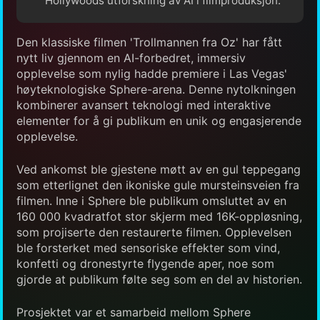
Hollywoods utforskning av AI i filmproduksjon.
Den klassiske filmen 'Trollmannen fra Oz' har fått
nytt liv gjennom en AI-forbedret, immersiv
opplevelse som nylig hadde premiere i Las Vegas'
høyteknologiske Sphere-arena. Denne nytolkningen
kombinerer avansert teknologi med interaktive
elementer for å gi publikum en unik og engasjerende
opplevelse.
Ved ankomst ble gjestene møtt av en gul teppegang
som etterlignet den ikoniske gule mursteinsveien fra
filmen. Inne i Sphere ble publikum omsluttet av en
160 000 kvadratfot stor skjerm med 16K-oppløsning,
som projiserte den restaurerte filmen. Opplevelsen
ble forsterket med sensoriske effekter som vind,
konfetti og dronestyrte flygende aper, noe som
gjorde at publikum følte seg som en del av historien.
Prosjektet var et samarbeid mellom Sphere