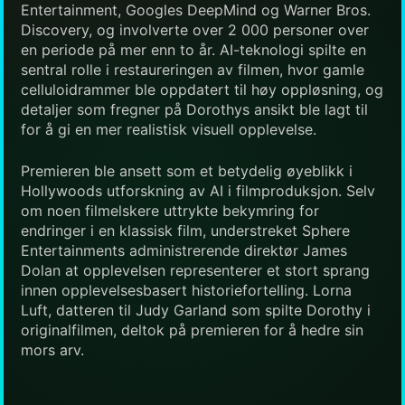
Entertainment, Googles DeepMind og Warner Bros.
Discovery, og involverte over 2 000 personer over
en periode på mer enn to år. AI-teknologi spilte en
sentral rolle i restaureringen av filmen, hvor gamle
celluloidrammer ble oppdatert til høy oppløsning, og
detaljer som fregner på Dorothys ansikt ble lagt til
for å gi en mer realistisk visuell opplevelse.
Premieren ble ansett som et betydelig øyeblikk i
Hollywoods utforskning av AI i filmproduksjon. Selv
om noen filmelskere uttrykte bekymring for
endringer i en klassisk film, understreket Sphere
Entertainments administrerende direktør James
Dolan at opplevelsen representerer et stort sprang
innen opplevelsesbasert historiefortelling. Lorna
Luft, datteren til Judy Garland som spilte Dorothy i
originalfilmen, deltok på premieren for å hedre sin
mors arv.