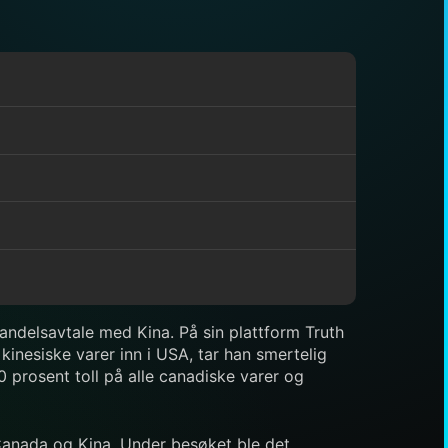
ndelsavtale med Kina. På sin plattform Truth
kinesiske varer inn i USA, tar han smertelig
0 prosent toll på alle canadiske varer og
Canada og Kina. Under besøket ble det