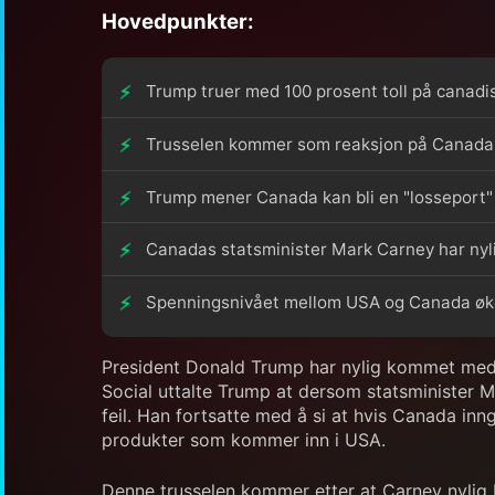
Hovedpunkter:
Trump truer med 100 prosent toll på canadis
Trusselen kommer som reaksjon på Canadas
Trump mener Canada kan bli en "losseport" f
Canadas statsminister Mark Carney har nylig
Spenningsnivået mellom USA og Canada øker
President Donald Trump har nylig kommet med e
Social uttalte Trump at dersom statsminister Ma
feil. Han fortsatte med å si at hvis Canada inn
produkter som kommer inn i USA.
Denne trusselen kommer etter at Carney nylig 