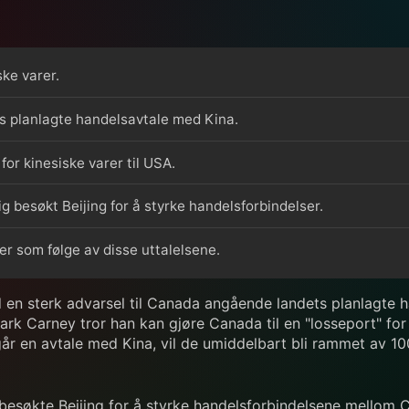
ke varer.
 planlagte handelsavtale med Kina.
or kinesiske varer til USA.
 besøkt Beijing for å styrke handelsforbindelser.
 som følge av disse uttalelsene.
n sterk advarsel til Canada angående landets planlagte ha
rk Carney tror han kan gjøre Canada til en "losseport" for 
går en avtale med Kina, vil de umiddelbart bli rammet av 10
besøkte Beijing for å styrke handelsforbindelsene mellom 