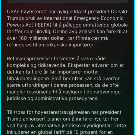
USAs høyesterett har nylig erklært president Donald
Trumps bruk av International Emergency Economic
Powers Act (IEEPA) til å pålegge omfattende globale
tariffer som ulovlig. Denne avgjørelsen kan føre til at
over 160 milliarder dollar i tariffinntekter må
refunderes til amerikanske importører.
Refusjonsprosessen forventes å være både
kompleks og tidkrevende. Eksperter advarer om at
det kan ta flere år før importører mottar
tilbakebetalingene. Små bedrifter kan stå overfor
større utfordringer i denne prosessen, da de ofte
mangler ressursene til å navigere i de nødvendige
juridiske og administrative prosedyrene.
Til tross for høyesterettsavgjørelsen har president
Trump annonsert planer om å innføre nye tariffer
ved hjelp av alternative juridiske myndigheter. Dette
inkluderer en global tariff på 10 prosent for en