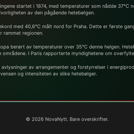
ngene startet i 1874, med temperaturer som nådde 37°C no
alvorligheten av den pågående hetebølgen.
rekord med 40,6°C målt nord for Praha. Dette er første gan
r rammet regionen.
ropa berørt av temperaturer over 35°C denne helgen. Hetebøl
e områdene. I Paris rapporterte myndighetene om overfylte
 avlysninger av arrangementer og forstyrrelser i energipro
ensen og intensiteten av slike hetebølger.
© 2026 NovaNytt. Bare overskrifter.