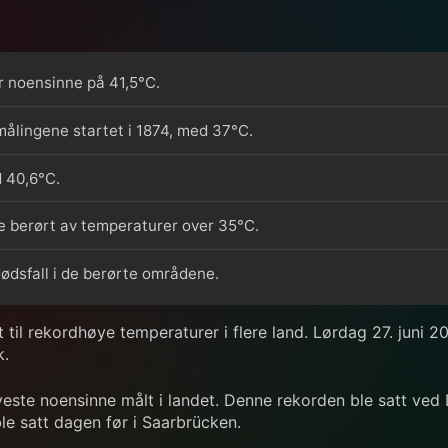
r noensinne på 41,5°C.
ålingene startet i 1874, med 37°C.
 40,6°C.
e berørt av temperaturer over 35°C.
 dødsfall i de berørte områdene.
il rekordhøye temperaturer i flere land. Lørdag 27. juni 20
k.
ste noensinne målt i landet. Denne rekorden ble satt ved D
le satt dagen før i Saarbrücken.