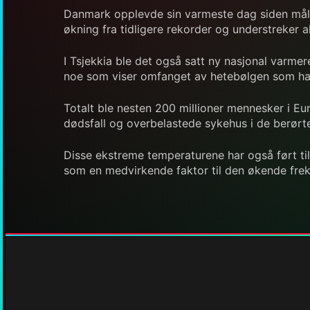
Danmark opplevde sin varmeste dag siden måli
økning fra tidligere rekorder og understreker 
I Tsjekkia ble det også satt ny nasjonal varme
noe som viser omfanget av hetebølgen som ha
Totalt ble nesten 200 millioner mennesker i Eu
dødsfall og overbelastede sykehus i de berørt
Disse ekstreme temperaturene har også ført til
som en medvirkende faktor til den økende frekv