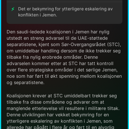
Det er bekymring for ytterligere eskalering av
konflikten i Jemen.
Den saudi-ledede koalisjonen i Jemen har nylig
utstedt en streng advarsel til de UAE-støttede
separatistene, kjent som Sør-Overgangsrådet (STC),
om umiddelbar handling dersom de ikke trekker seg
tilbake fra nylig erobrede områder. Denne
advarselen kommer etter at STC har tatt kontroll
over flere strategiske områder i det sørlige Jemen,
noe som har ført til økt spenning mellom koalisjonen
og separatistene.
Koalisjonen krever at STC umiddelbart trekker seg
tilbake fra disse områdene og advarer om at
manglende etterlevelse vil resultere i militære tiltak.
Denne utviklingen har vekket bekymring for en
ytterligere eskalering av konflikten i Jemen, som
allerede har pågått i flere år og ført til en alvorlig