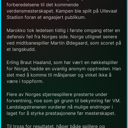
forberedelsene til det kommende
verdensmesterskapet. Kampen ble spilt på Ullevaal
Stadion foran et engasjert publikum.
Marokko tok ledelsen tidlig i første omgang etter en
defensiv feil fra Norges side. Norge utlignet senere
ved midtbanespiller Martin Ødegaard, som scoret på
et langskudd.
Erling Braut Haaland, som har vært en nøkkelspiller
for Norge, hadde en uvanlig anonym opptreden. Han
slet med å komme til målsjanser og virket ikke å
være i toppform.
Flere av Norges stjernespillere presterte under
forventning, noe som gir grunn til bekymring før VM.
Landslagstreneren vurderer nå mulige endringer i
laget for å styrke prestasjonene før mesterskapet.
Til tross for resultatet, håper både spillere og