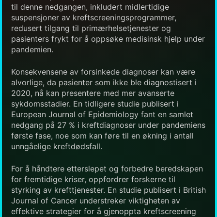
til denne nedgangen, inkludert midlertidige
suspensjoner av kreftscreeningsprogrammer,
redusert tilgang til primærhelsetjenester og
pasienters frykt for å oppsøke medisinsk hjelp under
pandemien.
Konsekvensene av forsinkede diagnoser kan være
alvorlige, da pasienter som ikke ble diagnostisert i
2020, nå kan presentere med mer avanserte
sykdomsstadier. En tidligere studie publisert i
European Journal of Epidemiology fant en samlet
nedgang på 27 % i kreftdiagnoser under pandemiens
første fase, noe som kan føre til en økning i antall
unngåelige kreftdødsfall.
For å håndtere etterslepet og forbedre beredskapen
for fremtidige kriser, oppfordrer forskerne til
styrking av krefttjenester. En studie publisert i British
Journal of Cancer understreker viktigheten av
effektive strategier for å gjenoppta kreftscreening