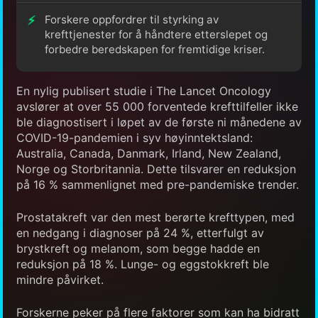
Forskere oppfordrer til styrking av
krefttjenester for å håndtere etterslepet og
forbedre beredskapen for fremtidige kriser.
En nylig publisert studie i The Lancet Oncology
avslører at over 55 000 forventede krefttilfeller ikke
ble diagnostisert i løpet av de første ni månedene av
COVID-19-pandemien i syv høyinntektsland:
Australia, Canada, Danmark, Irland, New Zealand,
Norge og Storbritannia. Dette tilsvarer en reduksjon
på 16 % sammenlignet med pre-pandemiske trender.
Prostatakreft var den mest berørte krefttypen, med
en nedgang i diagnoser på 24 %, etterfulgt av
brystkreft og melanom, som begge hadde en
reduksjon på 18 %. Lunge- og eggstokkreft ble
mindre påvirket.
Forskerne peker på flere faktorer som kan ha bidratt