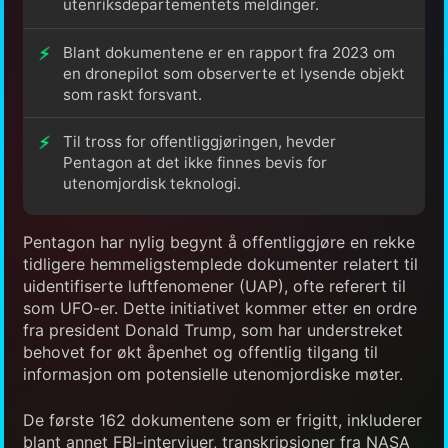
utenriksdepartementets meldinger.
Blant dokumentene er en rapport fra 2023 om
en dronepilot som observerte et lysende objekt
som raskt forsvant.
Til tross for offentliggjøringen, hevder
Pentagon at det ikke finnes bevis for
utenomjordisk teknologi.
Pentagon har nylig begynt å offentliggjøre en rekke
tidligere hemmeligstemplede dokumenter relatert til
uidentifiserte luftfenomener (UAP), ofte referert til
som UFO-er. Dette initiativet kommer etter en ordre
fra president Donald Trump, som har understreket
behovet for økt åpenhet og offentlig tilgang til
informasjon om potensielle utenomjordiske møter.
De første 162 dokumentene som er frigitt, inkluderer
blant annet FBI-intervjuer, transkripsjoner fra NASA