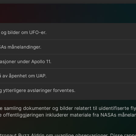
 og bilder om UFO-er.
ASAs månelandinger.
sjoner under Apollo 11.
vå av åpenhet om UAP.
 ytterligere avsløringer forventes.
e samling dokumenter og bilder relatert til uidentifiserte 
 offentliggjøringen inkluderer materiale fra NASAs månelan
ronaut Buzz Aldrin om uvanlige observasjoner. Disse rappo