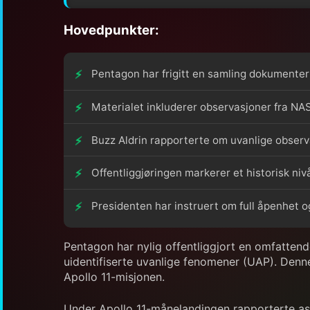
Hovedpunkter:
Pentagon har frigitt en samling dokumenter
Materialet inkluderer observasjoner fra N
Buzz Aldrin rapporterte om uvanlige observa
Offentliggjøringen markerer et historisk ni
Presidenten har instruert om full åpenhet og
Pentagon har nylig offentliggjort en omfattend
uidentifiserte uvanlige fenomener (UAP). Denne
Apollo 11-misjonen.
Under Apollo 11-månelandingen rapporterte ast