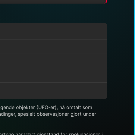
flygende objekter (UFO-er), nå omtalt som
dinger, spesielt observasjoner gjort under
rtene har vært gjenstand for spekulasjoner i