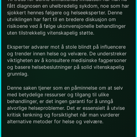
fått diagnosen en uhelbredelig sykdom, noe som har
sjokkert hennes følgere og helseeksperter. Denne
utviklingen har ført til en bredere diskusjon om
risikoene ved å følge ukonvensjonelle behandlinger
uten tilstrekkelig vitenskapelig støtte.
Eksperter advarer mot å stole blindt på influencere
og trender innen helse og velvære. De understreker
viktigheten av å konsultere medisinske fagpersoner
og basere helsebeslutninger på solid vitenskapelig
grunnlag.
Denne saken tjener som en påminnelse om at selv
med betydelige ressurser og tilgang til ulike
behandlinger, er det ingen garanti for å unngå
alvorlige helseproblemer. Det er essensielt å utvise
kritisk tenkning og forsiktighet når man vurderer
alternative metoder for helse og velvære.