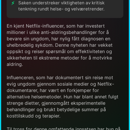
Saken understreker viktigheten av kritisk
tenkning rundt helse- og velværetrender.
En kjent Netflix-influencer, som har investert
millioner i ulike anti-aldringsbehandlinger for å
bevare sin ungdom, har nylig fått diagnosen en
uhelbredelig sykdom. Denne nyheten har vekket
oppsikt og reiser spørsmål om effektiviteten og
sikkerheten til ekstreme metoder for å motvirke
aldring.
Influenceren, som har dokumentert sin reise mot
evig ungdom gjennom sosiale medier og Netflix-
dokumentarer, har vært en forkjemper for
alternative helsemetoder. Hun har blant annet fulgt
strenge dietter, gjennomgått eksperimentelle
behandlinger og brukt betydelige summer på
kosttilskudd og terapier.
Til tross for denne omfattende innsatsen har hun nå