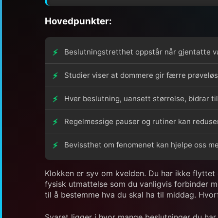
Hovedpunkter:
Beslutningstretthet oppstår når gjentatte 
Studier viser at dommere gir færre prøveløs
Hver beslutning, uansett størrelse, bidrar t
Regelmessige pauser og rutiner kan reduser
Bevissthet om fenomenet kan hjelpe oss me
Klokken er syv om kvelden. Du har ikke flyttet 
fysisk utmattelse som du vanligvis forbinder m
til å bestemme hva du skal ha til middag. Hvorf
Svaret ligger i hvor mange beslutninger du ha