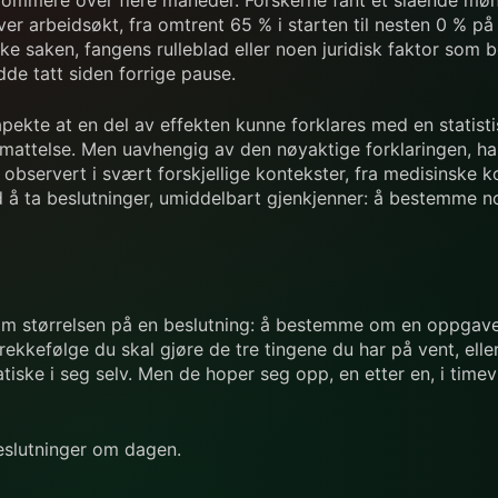
er arbeidsøkt, fra omtrent 65 % i starten til nesten 0 % på sl
ke saken, fangens rulleblad eller noen juridisk faktor som b
e tatt siden forrige pause.
åpekte at en del av effekten kunne forklares med en statisti
tmattelse. Men uavhengig av den nøyaktige forklaringen, har
itt observert i svært forskjellige kontekster, fra medisinske 
ed å ta beslutninger, umiddelbart gjenkjenner: å bestemm
ellom størrelsen på en beslutning: å bestemme om en oppgave
ken rekkefølge du skal gjøre de tre tingene du har på vent, 
iske i seg selv. Men de hoper seg opp, en etter en, i timev
beslutninger om dagen.