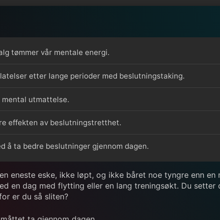
valg tømmer vår mentale energi.
latelser etter lange perioder med beslutningstaking.
il mental utmattelse.
e effekten av beslutningstretthet.
d å ta bedre beslutninger gjennom dagen.
en eneste eske, ikke løpt, og ikke båret noe tyngre enn en m
ed en dag med flytting eller en lang treningsøkt. Du sette
or er du så sliten?
r måttet ta gjennom dagen.