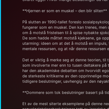
**Hjernen er som en muskel – den blir sliten**
På slutten av 1990-tallet foreslo sosialpsykol
fungerer som en muskel. Den kan trenes, men de
om å motstå fristelsen til å spise nybakte sjok
De som hadde måttet motstå kjeksene, ga opp 
utarming: ideen om at det å motstå en impuls,
mentale ressursen, og at når denne ressursen e
Det er viktig å merke seg at denne teorien, til t
som involverte mer enn to tusen deltakere på t
har den akademiske debatten om hvorvidt ego-ut
de sterkeste kritikerne av den opprinnelige mo
tidligere beslutninger, uavhengig av den nøya
**Dommere som tok beslutninger basert på ti
Et av de mest siterte eksemplene på denne ned
prøveløslatelsesbeslutninger tatt av israelske