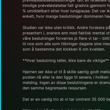
innvilge prøveløslatelse falt gradvis gjennom hv
% umiddelbart etter hver lunsjpause. Det var ik
enkelt, hvor mange beslutninger dommeren hadd
Studien var ikke uten kritikk. Andre forskere p
presentert i, snarere enn med faktisk mental u
våre beslutninger forverres jo flere vi tar – bl
til noe som alle som tilbringer dagene sine m
som å bestemme det klokken 6 om kvelden.
**Hver beslutning teller, ikke bare de viktige**
Hjernen ser ikke ut til å skille særlig godt m
posten nå eller la den ligge til senere, i hvil
melding. Ingen av disse beslutningene er dramat
den samme begrensede ressursen.
Det er en vanlig tro at vi tar omtrent 35 000 