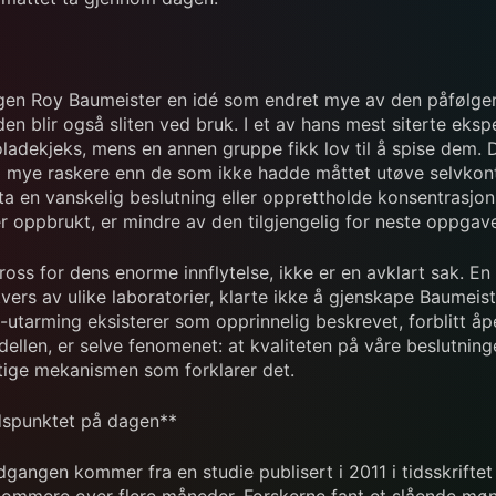
ogen Roy Baumeister en idé som endret mye av den påfølgend
n blir også sliten ved bruk. I et av hans mest siterte eksp
oladekjeks, mens en annen gruppe fikk lov til å spise dem. D
mye raskere enn de som ikke hadde måttet utøve selvkont
 ta en vanskelig beslutning eller opprettholde konsentrasj
r oppbrukt, er mindre av den tilgjengelig for neste oppgav
ross for dens enorme innflytelse, ikke er en avklart sak. En s
vers av ulike laboratorier, klarte ikke å gjenskape Baumeist
arming eksisterer som opprinnelig beskrevet, forblitt åpen.
dellen, er selve fenomenet: at kvaliteten på våre beslutning
ktige mekanismen som forklarer det.
dspunktet på dagen**
gangen kommer fra en studie publisert i 2011 i tidsskrift
 dommere over flere måneder. Forskerne fant et slående møn