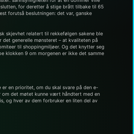
utten, for deretter å stige brått tilbake til 65
est forutså beslutningen: det var, ganske
sk skjevhet relatert til rekkefølgen sakene ble
 det generelle mønsteret – at kvaliteten på
komiteer til shoppingmiljøer. Og det knytter seg
e noe klokken 9 om morgenen er ikke det samme
 er en prioritet, om du skal svare på den e-
eller om det møtet kunne vært håndtert med en
is, og hver av dem forbruker en liten del av