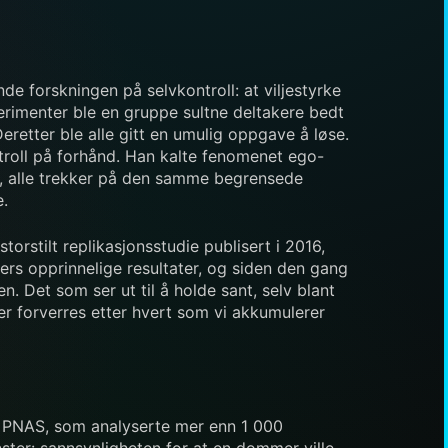
e forskningen på selvkontroll: at viljestyrke
erimenter ble en gruppe sultne deltakere bedt
eretter ble alle gitt en umulig oppgave å løse.
roll på forhånd. Han kalte fenomenet ego-
on, alle trekker på den samme begrensede
e.
torstilt replikasjonsstudie publisert i 2016,
ers opprinnelige resultater, og siden den gang
 Det som ser ut til å holde sant, selv blant
er forverres etter hvert som vi akkumulerer
et PNAS, som analyserte mer enn 1 000
ster: sannsynligheten for at en dommer ville