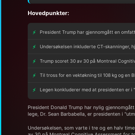
Hovedpunkter:
President Trump har gjennomgått en omfatt
Undersøkelsen inkluderte CT-skanninger, hje
Trump scoret 30 av 30 på Montreal Cogniti
Til tross for en vektøkning til 108 kg og en
Legen konkluderer med at presidenten er i "
President Donald Trump har nylig gjennomgått 
lege, Dr. Sean Barbabella, er presidenten i "ut
Undersøkelsen, som varte i tre og en halv time
av 30 på Montreal Cognitive Assessment for tre