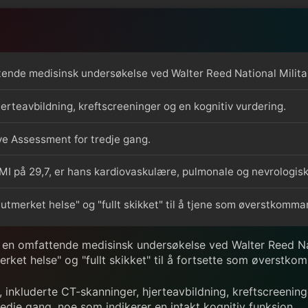
ende medisinsk undersøkelse ved Walter Reed National Milita
rteavbildning, kreftscreeninger og en kognitiv vurdering.
ve Assessment for tredje gang.
 BMI på 29,7, er hans kardiovaskulære, pulmonale og nevrologisk
utmerket helse" og "fullt skikket" til å tjene som øverstkomm
en omfattende medisinsk undersøkelse ved Walter Reed Nati
merket helse" og "fullt skikket" til å fortsette som øverstk
, inkluderte CT-skanninger, hjerteavbildning, kreftscreenin
dje gang, noe som indikerer en intakt kognitiv funksjon.