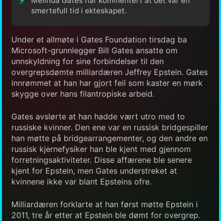
Melinda Gates har kommentert at det var en
smertefull tid i ekteskapet.
Under et allmøte i Gates Foundation tirsdag ba
Microsoft-grunnlegger Bill Gates ansatte om
unnskyldning for sine forbindelser til den
overgrepsdømte milliardæren Jeffrey Epstein. Gates
innrømmet at han har gjort feil som kaster en mørk
skygge over hans filantropiske arbeid.
Gates avslørte at han hadde vært utro med to
russiske kvinner. Den ene var en russisk bridgespiller
han møtte på bridgearrangementer, og den andre en
russisk kjernefysiker han ble kjent med gjennom
forretningsaktiviteter. Disse affærene ble senere
kjent for Epstein, men Gates understreket at
kvinnene ikke var blant Epsteins ofre.
Milliardæren forklarte at han først møtte Epstein i
2011, tre år etter at Epstein ble dømt for overgrep.