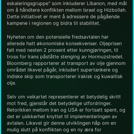
eskaleringsgruppe" som inkluderer Libanon, med mål
om å håndtere konflikten mellom Israel og Hizbollah.
Dette initiativet er ment å adressere de pågående
kampene i regionen og bidra til stabilitet.
Nyheten om den potensielle fredsavtalen har
allerede hatt økonomiske konsekvenser. Oljeprisen
falt med nesten 2 prosent etter kunngjøringen, til
tross for Irans påståtte stenging av Hormuzstredet.
Bloomberg rapporterer at transport av olje gjennom
området likevel pågår, inkludert supertankere og
indiske skip som transporterer irakisk og kuwaitisk
olje.
Selv om veikartet representerer et betydelig skritt
mot fred, gjenstår det betydelige utfordringer.
Retorikken mellom Iran og USA er fortsatt spent, og
det er usikkerhet knyttet til implementeringen av
avtalen. Likevel gir denne utviklingen håp om en
mulig slutt på konflikten og en ny æra for