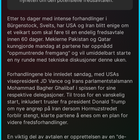
nyheten om den potensielle fredsavtalen.
Etter to dager med intense forhandlinger i
Bürgenstock, Sveits, har USA og Iran blitt enige om
et veikart som skal føre til en endelig fredsavtale
innen 60 dager. Meklerne Pakistan og Qatar
kunngjorde mandag at partene har oppnådd
"oppmuntrende fremgang" og vil umiddelbart starte
en ny runde med tekniske diskusjoner denne uken.
Forhandlingene ble innledet søndag, med USAs
visepresident JD Vance og Irans parlamentstalsmann
Mohammad Bagher Ghalibaf i spissen for sine
respektive delegasjoner. Til tross for en vanskelig
start, inkludert trusler fra president Donald Trump
om nye angrep på Iran dersom Hormuzstredet
forblir stengt, klarte partene å enes om en plan for
videre fredsforhandlinger.
En viktig del av avtalen er opprettelsen av en "de-