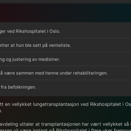
er ved Rikshospitalet i Oslo.
ter at hun ble satt på venteliste.
ing og justering av medisiner.
or å være sammen med henne under rehabiliteringen.
fra befolkningen.
 en vellykket lungetransplantasjon ved Rikshospitalet i Os
.
avdeling uttaler at transplantasjonen har vært vellykket så
ssen vil være innlagt på Rikshospitalet i flere uker fremove