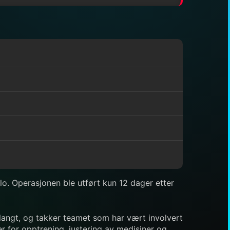
lo. Operasjonen ble utført kun 12 dager etter
 langt, og takker teamet som har vært involvert
r for opptrening, justering av medisiner og