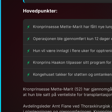
Hovedpunkter:
Kronprinsesse Mette-Marit har fått nye lung
Operasjonen ble gjennomført kun 12 dager et
Hun vil være innlagt i flere uker for opptren
Kronprins Haakon tilpasser sitt program f
Kongehuset takker for støtten og omtanken 
Kronprinsesse Mette-Marit (52) har gjennomgått
at hun ble satt på venteliste for transplantasjon
Avdelingsleder Arnt Fiane ved Thoraxkirurgisk 
i planleggingen og gjennomføringen. Kronprinse