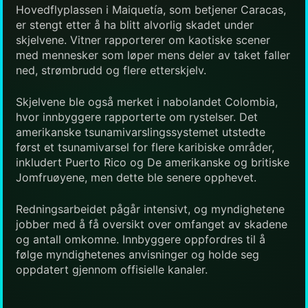
Hovedflyplassen i Maiquetía, som betjener Caracas,
er stengt etter å ha blitt alvorlig skadet under
skjelvene. Vitner rapporterer om kaotiske scener
med mennesker som løper mens deler av taket faller
ned, strømbrudd og flere etterskjelv.
Skjelvene ble også merket i nabolandet Colombia,
hvor innbyggere rapporterte om rystelser. Det
amerikanske tsunamivarslingssystemet utstedte
først et tsunamivarsel for flere karibiske områder,
inkludert Puerto Rico og De amerikanske og britiske
Jomfruøyene, men dette ble senere opphevet.
Redningsarbeidet pågår intensivt, og myndighetene
jobber med å få oversikt over omfanget av skadene
og antall omkomne. Innbyggere oppfordres til å
følge myndighetenes anvisninger og holde seg
oppdatert gjennom offisielle kanaler.