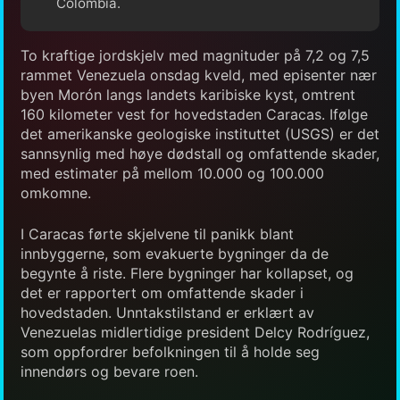
Colombia.
To kraftige jordskjelv med magnituder på 7,2 og 7,5
rammet Venezuela onsdag kveld, med episenter nær
byen Morón langs landets karibiske kyst, omtrent
160 kilometer vest for hovedstaden Caracas. Ifølge
det amerikanske geologiske instituttet (USGS) er det
sannsynlig med høye dødstall og omfattende skader,
med estimater på mellom 10.000 og 100.000
omkomne.
I Caracas førte skjelvene til panikk blant
innbyggerne, som evakuerte bygninger da de
begynte å riste. Flere bygninger har kollapset, og
det er rapportert om omfattende skader i
hovedstaden. Unntakstilstand er erklært av
Venezuelas midlertidige president Delcy Rodríguez,
som oppfordrer befolkningen til å holde seg
innendørs og bevare roen.