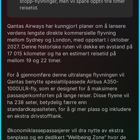
stopp-flyvninger, men vil spare opptil fire timer
reisetid.
Qantas Airways har kunngjort planer om å lansere
verdens lengste direkte kommersielle flyvning
mellom Sydney og London, med oppstart i oktober
2027. Denne historiske ruten vil dekke en avstand på
17 015 kilometer og ha en estimert reisetid på
mellom 19 og 22 timer.
For å gjennomføre denne ultralange flyvningen vil
Qantas benytte spesialtilpassede Airbus A350-
1000ULR-fly, som er designet for å maksimere
passasjerkomforten på lange reiser. Disse flyene vil
ha 238 seter, betydelig færre enn
standardkapasiteten, for å gi mer plass og inkludere
en ekstra drivstofftank.
Økonomiklassepassasjerer vil dra nytte av ekstra
benplass og en dedikert "Wellbeing Zone" hvor de