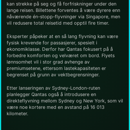
kan strekke på seg og få forfriskninger under den
lange reisen. Billettene forventes å være dyrere enn
nåværende én-stopp-flyvninger via Singapore, men
vil redusere total reisetid med opptil fire timer.
Eksperter påpeker at en så lang flyvning kan være
fysisk krevende for passasjerer, spesielt i
økonomiklasse. Derfor har Qantas fokusert på å
forbedre komforten og velværet om bord. Flyets
lønnsomhet vil i stor grad avhenge av
premiumsetene, ettersom lastekapasiteten er
begrenset på grunn av vektbegrensninger.
Etter lanseringen av Sydney-London-ruten
planlegger Qantas også å introdusere en
direkteflyvning mellom Sydney og New York, som vil
være noe kortere med en avstand på 16 013
kilometer.