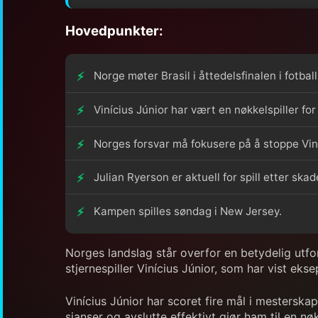
Hovedpunkter:
Norge møter Brasil i åttedelsfinalen i fotba
Vinícius Júnior har vært en nøkkelspiller for
Norges forsvar må fokusere på å stoppe Viníc
Julian Ryerson er aktuell for spill etter sk
Kampen spilles søndag i New Jersey.
Norges landslag står overfor en betydelig utfor
stjernespiller Vinícius Júnior, som har vist ek
Vinícius Júnior har scoret fire mål i mesterska
sjanser og avslutte effektivt gjør ham til en nøkk